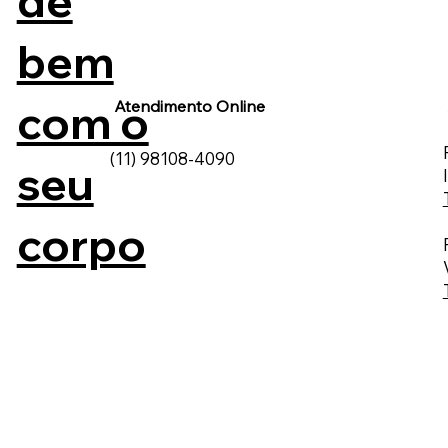
de
bem
com o
Atendimento Online
(11) 98108-4090
seu
corpo