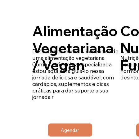
Alimentação
Co
Vegetariana
Nu
Descubra os incríveis benefícios de
A terap
uma alimentação vegetariana.
Nutriçã
/ Vegan
Fu
Como nutricionista especializada,
desequi
estou aqui para guiá-lo nessa
hormona
jornada deliciosa e saudável, com
desinto
cardápios, suplementos e dicas
práticas para dar suporte a sua
jornada.r
Agendar