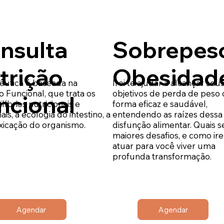
nsulta
Sobrepes
trição
Obesidad
êutica é baseada na
Irei te ajudar a alcançar seu
o Funcional, que trata os
objetivos de perda de peso
ncional
líbrios nutricionais e
forma eficaz e saudável,
is, a ecologia do intestino, a
entendendo as raízes dessa
xicação do organismo.
disfunção alimentar. Quais s
maiores desafios, e como ir
atuar para você viver uma
profunda transformação.
Agendar
Agendar