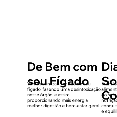
De Bem com
Di
seu Fígado
So
Vamos otimizar a saúde do seu
Transf
fígado, fazendo uma desintoxicação
aliment
Co
nesse órgão, e assim
do seu 
proporcionando mais energia,
nutriçã
melhor digestão e bem-estar geral.
conquis
e equil