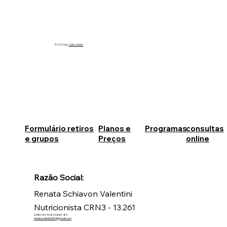
© 2023 by
Lúdica Web.
Formulário retiros
Planos e
Programas
consultas
e grupos
Preços
online
Razão Social:
Renata Schiavon Valentini
Nutricionista CRN3 - 13.261
CNPJ: 15.110.819.0001-89
renatavalentini80@gmail.com