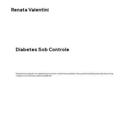
Renata Valentini
Diabetes Sob Controle
Transforme sua relação com a alimentação e assuma o controle do seu diabetes. Nessa jornada de nutrição personalizada você vai
conquistar uma vida mais saudável e equilibrada.