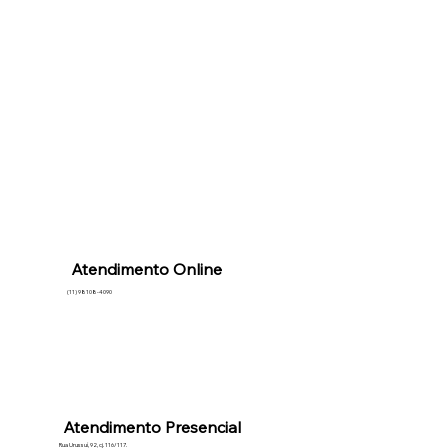
Atendimento Online
(11) 98108-4090
Atendimento Presencial
Rua Urussuí, 92, cj. 116/117.