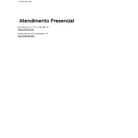
(11) 98108-4090
Atendimento Presencial
Rua Urussuí, 92, cj. 116/117. Itaim Bibi - SP
Tel: (11) 94797-4929
Rua dos Macunis, 257, Vila Madalena - SP
Tel: (11) 95825-9698