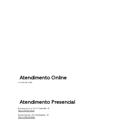
Atendimento Online
(11) 98108-4090
Atendimento Presencial
Rua Urussuí, 92, cj. 116/117. Itaim Bibi - SP
Tel: (11) 94797-4929
Rua dos Macunis, 257, Vila Madalena - SP
Tel: (11) 95825-9698