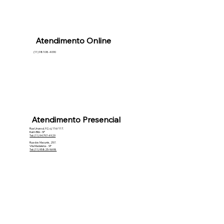
Atendimento Online
(11) 98108-4090
Atendimento Presencial
Rua Urussuí, 92, cj. 116/117.
Itaim Bibi - SP
Tel: (11) 94797-4929
Rua dos Macunis, 257.
Vila Madalena - SP
Tel: (11) 95825-9698