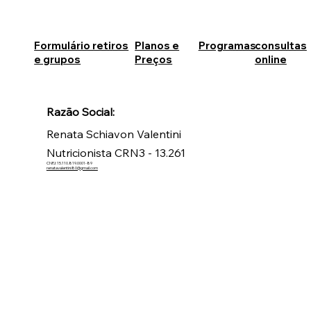
Formulário retiros
Planos e
Programas
consultas
e grupos
Preços
online
Razão Social:
Renata Schiavon Valentini
Nutricionista CRN3 - 13.261
CNPJ: 15.110.819.0001-89
renatavalentini80@gmail.com